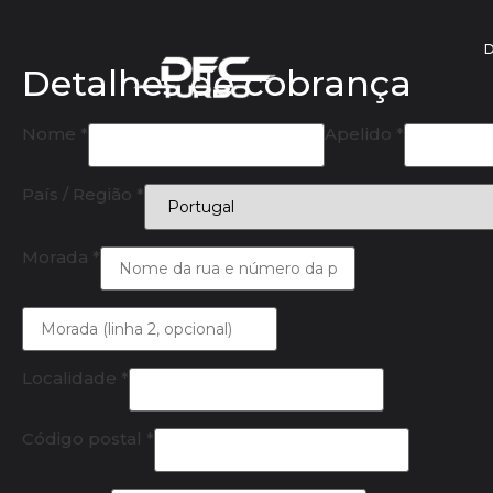
Detalhes de cobrança
Nome
*
Apelido
*
País / Região
*
Morada
*
Localidade
*
Código postal
*