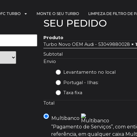
DFC TURBO
MONTE O SEU TURBO
LIMPEZA DE FILTRO DE 
SEU PEDIDO
Produto
Turbo Novo OEM Audi - 53049880028
× 1
Subtotal
Envio
Levantamento no local
Portugal - Ilhas:
Taxa fixa
Total
Multibanco
“Pagamento de Serviços”, com ent
referência, em qualquer caixa Mul