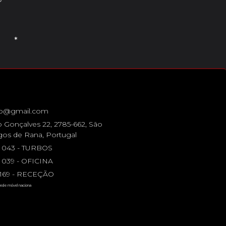
r
*
bo@gmail.com
 Gonçalves 22, 2785-662, São
os de Rana, Portugal
4 043 - TURBOS
 039 - OFICINA
5 169 - RECEÇÃO
ede móvel naciona