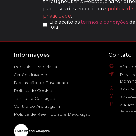
throughout this website, and for othe
purposes described in our
política de
privacidade
.
Li e aceito os
termos e condições
da
loja
Informações
Contato
Reduniq - Parcela Já
dfctur
Cartão Universo
R. Nuno
Doming
Declaração de Privacidade
925 43
Política de Cookies
925 434
Termos e Condições
214 45
Centro de Arbitragem
Chamada para r
Política de Reembolso e Devolução