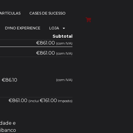
PARTÍCULAS
CASES DE SUCESSO
DYNO EXPERIENCE
LOJA
Subtotal
€
861.00
(com IVA)
€
861.00
(com IVA)
€
86.10
(com IVA)
€
861.00
€
161.00
(inclui
Imposto)
idade e
tibanco