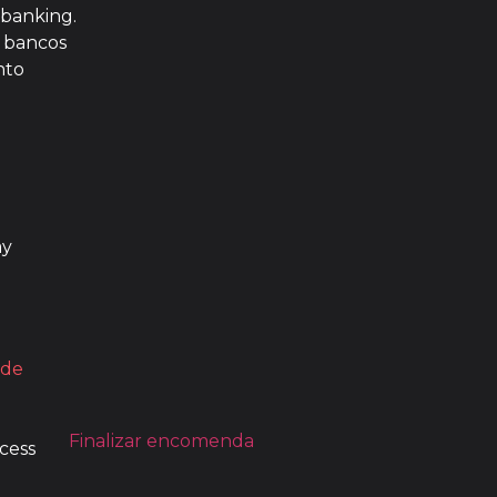
 banking.
e bancos
nto
 de
Finalizar encomenda
cess