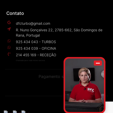
Contato
dfcturbo@gmail.com
R. Nuno Gonçalves 22, 2785-662, São Domingos de
Rana, Portugal
925 434 043 - TURBOS
925 434 039 - OFICINA
214 455 169 - RECEÇÃO
Chamada para rede móvel naciona
Pagamento seguro
Todos os direitos reservados
© 2022