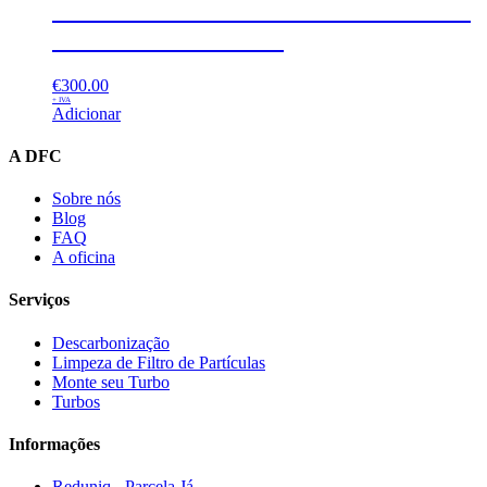
Turbo Reconstruído Fiat 1.3 CDTI –
54359700027 – BV35
€
300.00
+ IVA
Adicionar
A DFC
Sobre nós
Blog
FAQ
A oficina
Serviços
Descarbonização
Limpeza de Filtro de Partículas
Monte seu Turbo
Turbos
Informações
Reduniq - Parcela Já