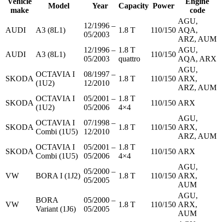
Vehicle
Engine
Model
Year
Capacity
Power
make
code
AGU,
12/1996 –
AUDI
A3 (8L1)
1.8 T
110/150
AQA,
05/2003
ARZ, AUM
12/1996 –
1.8 T
AGU,
AUDI
A3 (8L1)
110/150
05/2003
quattro
AQA, ARX
AGU,
OCTAVIA I
08/1997 –
SKODA
1.8 T
110/150
ARX,
(1U2)
12/2010
ARZ, AUM
OCTAVIA I
05/2001 –
1.8 T
SKODA
110/150
ARX
(1U2)
05/2006
4×4
AGU,
OCTAVIA I
07/1998 –
SKODA
1.8 T
110/150
ARX,
Combi (1U5)
12/2010
ARZ, AUM
OCTAVIA I
05/2001 –
1.8 T
SKODA
110/150
ARX
Combi (1U5)
05/2006
4×4
AGU,
05/2000 –
VW
BORA I (1J2)
1.8 T
110/150
ARX,
05/2005
AUM
AGU,
BORA
05/2000 –
VW
1.8 T
110/150
ARX,
Variant (1J6)
05/2005
AUM