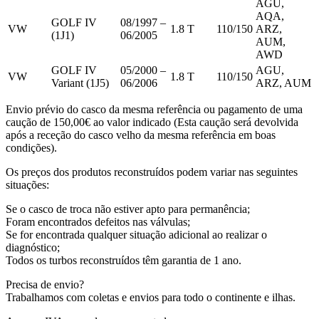
AGU,
AQA,
GOLF IV
08/1997 –
VW
1.8 T
110/150
ARZ,
(1J1)
06/2005
AUM,
AWD
GOLF IV
05/2000 –
AGU,
VW
1.8 T
110/150
Variant (1J5)
06/2006
ARZ, AUM
Envio prévio do casco da mesma referência ou pagamento de uma
caução de 150,00€ ao valor indicado (Esta caução será devolvida
após a receção do casco velho da mesma referência em boas
condições).
Os preços dos produtos reconstruídos podem variar nas seguintes
situações:
Se o casco de troca não estiver apto para permanência;
Foram encontrados defeitos nas válvulas;
Se for encontrada qualquer situação adicional ao realizar o
diagnóstico;
Todos os turbos reconstruídos têm garantia de 1 ano.
Precisa de envio?
Trabalhamos com coletas e envios para todo o continente e ilhas.