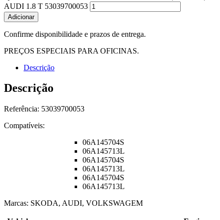
AUDI 1.8 T 53039700053
Adicionar
Confirme disponibilidade e prazos de entrega.
PREÇOS ESPECIAIS PARA OFICINAS.
Descrição
Descrição
Referência:
53039700053
Compatíveis:
06A145704S
06A145713L
06A145704S
06A145713L
06A145704S
06A145713L
Marcas: SKODA, AUDI, VOLKSWAGEM