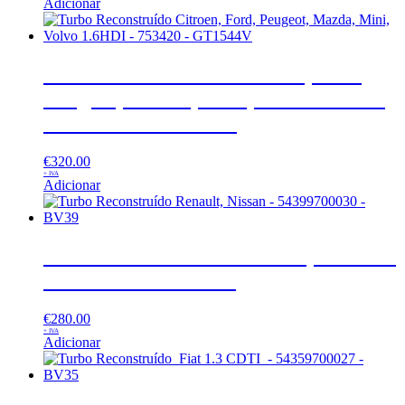
Adicionar
Turbo Reconstruído Citroen, Ford,
Peugeot, Mazda, Mini, Volvo 1.6HDI
– 753420 – GT1544V
€
320.00
+ IVA
Adicionar
Turbo Reconstruído Renault, Nissan –
54399700030 – BV39
€
280.00
+ IVA
Adicionar