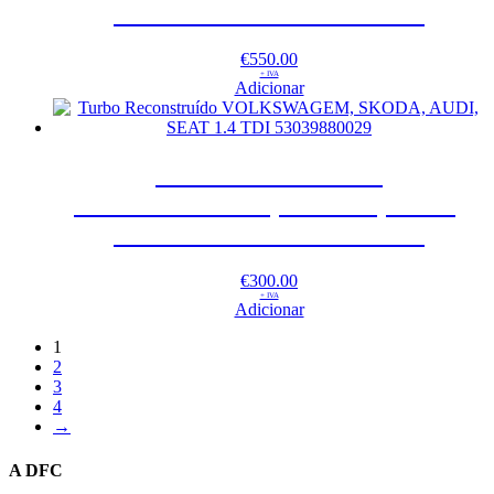
SEAT 1.4 TDI 53039700543
€
550.00
+ IVA
Adicionar
Turbo Reconstruído
VOLKSWAGEM, SKODA, AUDI,
SEAT 1.4 TDI 53039880029
€
300.00
+ IVA
Adicionar
1
2
3
4
→
A DFC