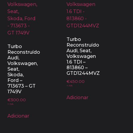
Turbo
Reconstruído
Turbo
Audi, Seat,
Reconstruído
Volkswagen
Audi,
1.6 TDI –
Volkswagen,
813860 –
Seat,
GTD1244MVZ
Skoda,
Ford –
€
450.00
713673 – GT
+ IVA
1749V
Adicionar
€
300.00
+ IVA
Adicionar