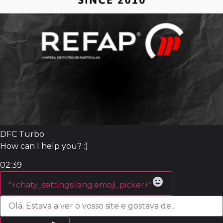
DFC Turbo
How can I help you? :)
02:39
WhatsApp
Message
"+chaty_settings.lang.emoji_picker+"