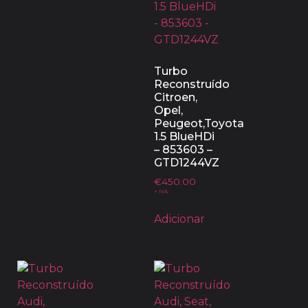
Turbo
Reconstruído
Citroen,
Opel,
Peugeot,Toyota
1.5 BlueHDi
– 853603 –
GTD1244VZ
€
450.00
+ IVA
Adicionar