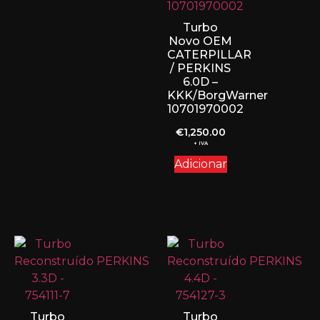
Turbo
Novo OEM
CATERPILLAR
/ PERKINS
6.0D –
KKK/BorgWarner
10701970002
€
1,250.00
+ IVA
Adicionar
Turbo
Turbo