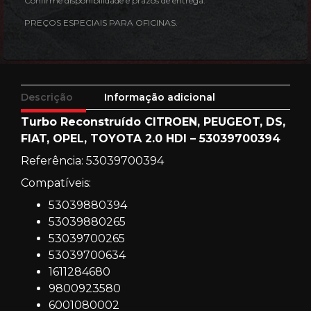
Confirme disponibilidade e prazos de entrega.
PREÇOS ESPECIAIS PARA OFICINAS.
Descrição
Informação adicional
Turbo Reconstruído CITROEN, PEUGEOT, DS,
FIAT, OPEL, TOYOTA 2.0 HDI – 53039700394
Referência: 53039700394
Compatíveis:
53039880394
53039880265
53039700265
53039700634
1611284680
9800923580
6001080002