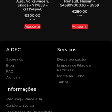
Audi, Volkswagen,
Renault, Nissan –
Skoda – 717858 –
54399700030 – BV39
GT1749VA
€
280.00
€
300.00
+ IVA
+ IVA
Adicionar
Adicionar
A DFC
Serviços
Sobre nós
Descarbonização
Blog
Limpeza de Filtro de
Partículas
FAQ
Monte seu Turbo
A oficina
Turbos
Informações
Reduniq - Parcela Já
Cartão Universo