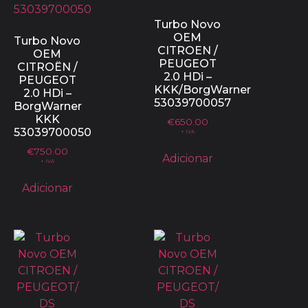
Turbo Novo
OEM
Turbo Novo
CITROEN /
OEM
PEUGEOT
CITROËN /
2.0 HDi –
PEUGEOT
KKK/BorgWarner
2.0 HDi –
53039700057
BorgWarner
KKK
€
650.00
53039700050
+ IVA
€
750.00
Adicionar
+ IVA
Adicionar