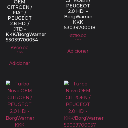
CITROËN /
OEM
PEUGEOT
CITROEN /
2.0 HDi –
FIAT /
BorgWarner
PEUGEOT
KKK
2.8 HDi /
53039700018
JTD –
KKK/BorgWarner
€
750.00
53039700054
+ IVA
€
600.00
Adicionar
+ IVA
Adicionar