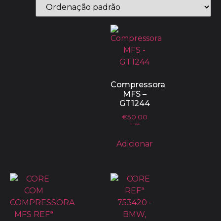
Compressora
MFS –
GT1244
€
50.00
+ IVA
Adicionar