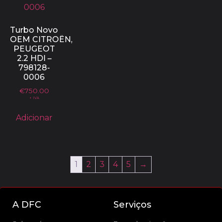
Turbo Novo
OEM CITROËN,
PEUGEOT
2.2 HDI –
798128-
0006
€
750.00
+ IVA
Adicionar
1
2
3
4
5
→
A DFC
Serviços