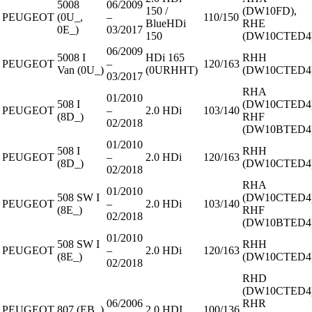
5008
06/2009
150 /
(DW10FD),
PEUGEOT
(0U_,
–
110/150
BlueHDi
RHE
0E_)
03/2017
150
(DW10CTED4
06/2009
5008 I
HDi 165
RHH
PEUGEOT
–
120/163
Van (0U_)
(0URHHT)
(DW10CTED4
03/2017
RHA
01/2010
508 I
(DW10CTED4)
PEUGEOT
–
2.0 HDi
103/140
(8D_)
RHF
02/2018
(DW10BTED4
01/2010
508 I
RHH
PEUGEOT
–
2.0 HDi
120/163
(8D_)
(DW10CTED4
02/2018
RHA
01/2010
508 SW I
(DW10CTED4)
PEUGEOT
–
2.0 HDi
103/140
(8E_)
RHF
02/2018
(DW10BTED4
01/2010
508 SW I
RHH
PEUGEOT
–
2.0 HDi
120/163
(8E_)
(DW10CTED4
02/2018
RHD
(DW10CTED4)
06/2006
RHR
PEUGEOT
807 (EB_)
2.0 HDI
100/136