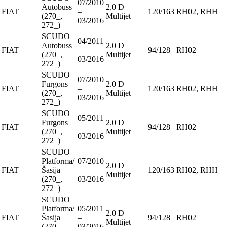
07/2010
Autobuss
2.0 D
FIAT
–
120/163
RH02, RHH
(270_,
Multijet
03/2016
272_)
SCUDO
04/2011
Autobuss
2.0 D
FIAT
–
94/128
RH02
(270_,
Multijet
03/2016
272_)
SCUDO
07/2010
Furgons
2.0 D
FIAT
–
120/163
RH02, RHH
(270_,
Multijet
03/2016
272_)
SCUDO
05/2011
Furgons
2.0 D
FIAT
–
94/128
RH02
(270_,
Multijet
03/2016
272_)
SCUDO
Platforma/
07/2010
2.0 D
FIAT
Šasija
–
120/163
RH02, RHH
Multijet
(270_,
03/2016
272_)
SCUDO
Platforma/
05/2011
2.0 D
FIAT
Šasija
–
94/128
RH02
Multijet
(270_,
03/2016