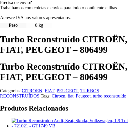
Precisa de envio?
Trabalhamos com coletas e envios para todo o continente e ilhas.
Acresce IVA aos valores apresentados.
Peso
8 kg
Turbo Reconstruído CITROËN,
FIAT, PEUGEOT – 806499
Turbo Reconstruído CITROËN,
FIAT, PEUGEOT – 806499
Categorias:
CITROEN
,
FIAT
,
PEUGEOT
,
TURBOS
RECONSTRUÍDOS
Tags:
Citroen
,
fiat
,
Peugeot
,
turbo reconstruído
Produtos Relacionados