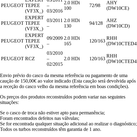
2.0 HDi
AHY
PEUGEOT
TEPEE
–
72/98
100
(DW10CE)
(VF3X_)
03/2016
EXPERT
03/2011
2.0 HDi
AHZ
PEUGEOT
TEPEE
94/128
–
130
(DW10CD)
(VF3X_)
EXPERT
09/2009
2.0 HDi
RHH
PEUGEOT
TEPEE
120/163
–
165
(DW10CTED4
(VF3X_)
03/2010
RHH
PEUGEOT
RCZ
–
2.0 HDi
120/163
(DW10CTED4
02/2015
Envio prévio do casco da mesma referência ou pagamento de uma
caução de 150,00€ ao valor indicado (Esta caução será devolvida após
a receção do casco velho da mesma referência em boas condições).
Os preços dos produtos reconstruídos podem variar nas seguintes
situações:
Se o casco de troca não estiver apto para permanência;
Foram encontrados defeitos nas válvulas;
Se for encontrada qualquer situação adicional ao realizar o diagnóstico;
Todos os turbos reconstruídos têm garantia de 1 ano.