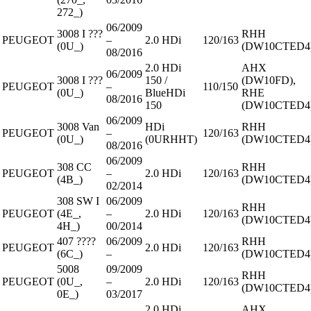
272_)
06/2009
3008 I ???
RHH
PEUGEOT
–
2.0 HDi
120/163
(0U_)
(DW10CTED4
08/2016
2.0 HDi
AHX
06/2009
3008 I ???
150 /
(DW10FD),
PEUGEOT
–
110/150
(0U_)
BlueHDi
RHE
08/2016
150
(DW10CTED4
06/2009
3008 Van
HDi
RHH
PEUGEOT
–
120/163
(0U_)
(0URHHT)
(DW10CTED4
08/2016
06/2009
308 CC
RHH
PEUGEOT
–
2.0 HDi
120/163
(4B_)
(DW10CTED4
02/2014
308 SW I
06/2009
RHH
PEUGEOT
(4E_,
–
2.0 HDi
120/163
(DW10CTED4
4H_)
00/2014
407 ????
06/2009
RHH
PEUGEOT
2.0 HDi
120/163
(6C_)
–
(DW10CTED4
5008
09/2009
RHH
PEUGEOT
(0U_,
–
2.0 HDi
120/163
(DW10CTED4
0E_)
03/2017
2.0 HDi
AHX