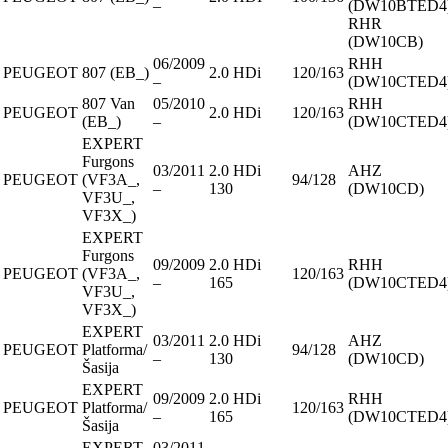
–
(DW10BTED4)
RHR
(DW10CB)
06/2009
RHH
PEUGEOT
807 (EB_)
2.0 HDi
120/163
–
(DW10CTED4
807 Van
05/2010
RHH
PEUGEOT
2.0 HDi
120/163
(EB_)
–
(DW10CTED4
EXPERT
Furgons
03/2011
2.0 HDi
AHZ
PEUGEOT
(VF3A_,
94/128
–
130
(DW10CD)
VF3U_,
VF3X_)
EXPERT
Furgons
09/2009
2.0 HDi
RHH
PEUGEOT
(VF3A_,
120/163
–
165
(DW10CTED4
VF3U_,
VF3X_)
EXPERT
03/2011
2.0 HDi
AHZ
PEUGEOT
Platforma/
94/128
–
130
(DW10CD)
Šasija
EXPERT
09/2009
2.0 HDi
RHH
PEUGEOT
Platforma/
120/163
–
165
(DW10CTED4
Šasija
EXPERT
03/2011