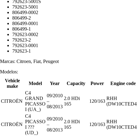
792623-5001S
792623-5001
806499-0002
806499-2
806499-0001
806499-1
792623-0002
792623-2
792623-0001
792623-1
Marcas: Citroen, Fiat, Peugeot
Modelos:
Vehicle
Model
Year
Capacity
Power
Engine code
make
C4
09/2010
GRAND
2.0 HDi
RHH
CITROËN
–
120/163
PICASSO
165
(DW10CTED4
08/2013
I (UA_)
C4
09/2010
PICASSO
2.0 HDi
RHH
CITROËN
–
120/163
I ???
165
(DW10CTED4
08/2013
(UD_)