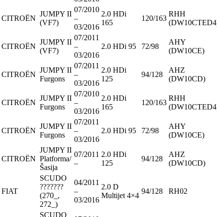
07/2010
JUMPY II
2.0 HDi
RHH
CITROËN
–
120/163
(VF7)
165
(DW10CTED4
03/2016
07/2011
JUMPY II
AHY
CITROËN
–
2.0 HDi 95
72/98
(VF7)
(DW10CE)
03/2016
07/2011
JUMPY II
2.0 HDi
AHZ
CITROËN
–
94/128
Furgons
125
(DW10CD)
03/2016
07/2010
JUMPY II
2.0 HDi
RHH
CITROËN
–
120/163
Furgons
165
(DW10CTED4
03/2016
07/2011
JUMPY II
AHY
CITROËN
–
2.0 HDi 95
72/98
Furgons
(DW10CE)
03/2016
JUMPY II
07/2011
2.0 HDi
AHZ
CITROËN
Platforma/
94/128
–
125
(DW10CD)
Šasija
SCUDO
04/2011
???????
2.0 D
FIAT
–
94/128
RH02
(270_,
Multijet 4×4
03/2016
272_)
SCUDO