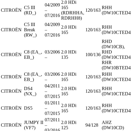
2.0 HDi
04/2009
C5 III
165
RHH
CITROËN
–
120/163
(RD_)
(RDRHHA,
(DW10CTED4
07/2016
RDRHH8)
C5 III
04/2009
2.0 HDi
RHH
CITROËN
Break
–
120/163
165
(DW10CTED4
(RW_)
07/2016
RHD
(DW10CB),
C8 (EA_,
03/2006
2.0 HDi
RHD
CITROËN
100/136
EB_)
–
135
(DW10CTED4)
RHR
(DW10BTED4
C8 (EA_,
03/2006
2.0 HDi
RHH
CITROËN
120/163
EB_)
–
165
(DW10CTED4
04/2011
DS4
2.0 HDi
RHH
CITROËN
–
120/163
(NX_)
165
(DW10CTED4
07/2015
01/2011
2.0 HDi
RHH
CITROËN
DS5
–
120/163
165
(DW10CTED4
07/2015
07/2011
JUMPY II
2.0 HDi
AHZ
CITROËN
–
94/128
(VF7)
125
(DW10CD)
03/2016