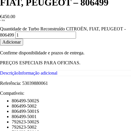
FIAT, PEUGEOT – 806499
€
450.00
+ IVA
Quantidade de Turbo Reconstruído CITROËN, FIAT, PEUGEOT -
806499
Adicionar
Confirme disponibilidade e prazos de entrega.
PREÇOS ESPECIAIS PARA OFICINAS.
Descrição
Informação adicional
Referência: 53039880061
Compatíveis:
806499-5002S
806499-5002
806499-5001S
806499-5001
792623-5002S
792623-5002