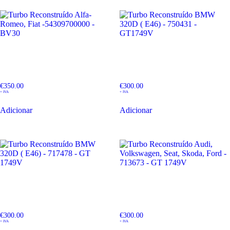
Turbo Reconstruído Alfa-
Turbo Reconstruído BMW
Romeo, Fiat -54309700000 –
320D ( E46) – 750431 –
BV30
GT1749V
€
350.00
€
300.00
+ IVA
+ IVA
Adicionar
Adicionar
Turbo Reconstruído BMW
Turbo Reconstruído Audi,
320D ( E46) – 717478 – GT
Volkswagen, Seat, Skoda, Ford
1749V
– 713673 – GT 1749V
€
300.00
€
300.00
+ IVA
+ IVA