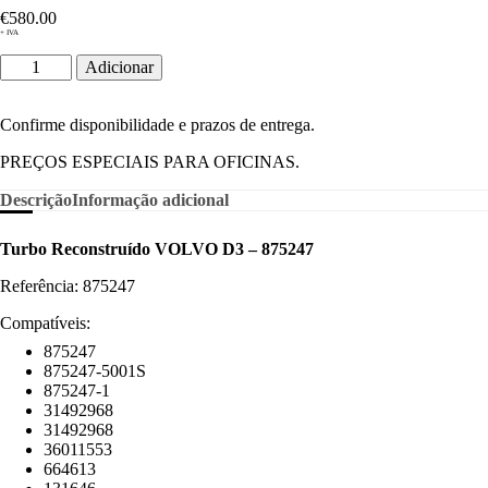
€
580.00
+ IVA
Quantidade
Adicionar
de
Turbo
Reconstruído
Confirme disponibilidade e prazos de entrega.
VOLVO
D3
PREÇOS ESPECIAIS PARA OFICINAS.
-
875247
Descrição
Informação adicional
Turbo Reconstruído VOLVO D3 – 875247
Referência: 875247
Compatíveis:
875247
875247-5001S
875247-1
31492968
31492968
36011553
664613