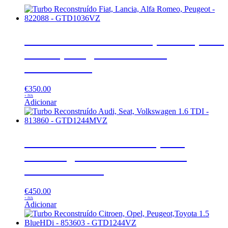
Turbo Reconstruído Fiat, Lancia, Alfa
Romeo, Peugeot – 822088 –
GTD1036VZ
€
350.00
+ IVA
Adicionar
Turbo Reconstruído Audi, Seat,
Volkswagen 1.6 TDI – 813860 –
GTD1244MVZ
€
450.00
+ IVA
Adicionar