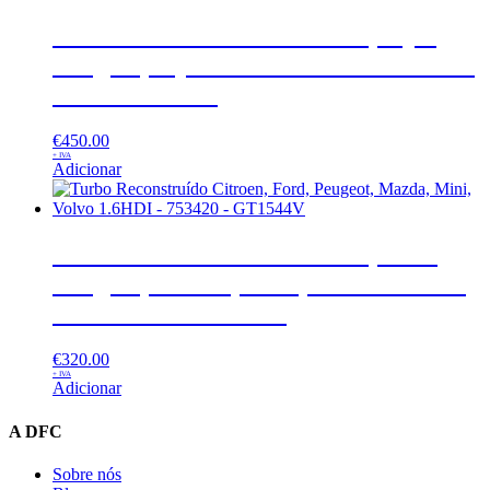
Turbo Reconstruído Citroen, Opel,
Peugeot,Toyota 1.5 BlueHDi – 853603
– GTD1244VZ
€
450.00
+ IVA
Adicionar
Turbo Reconstruído Citroen, Ford,
Peugeot, Mazda, Mini, Volvo 1.6HDI
– 753420 – GT1544V
€
320.00
+ IVA
Adicionar
A DFC
Sobre nós