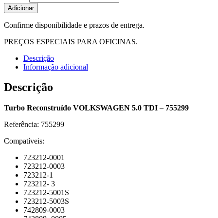
Adicionar
Confirme disponibilidade e prazos de entrega.
PREÇOS ESPECIAIS PARA OFICINAS.
Descrição
Informação adicional
Descrição
Turbo Reconstruído VOLKSWAGEN 5.0 TDI – 755299
Referência: 755299
Compatíveis:
723212-0001
723212-0003
723212-1
723212- 3
723212-5001S
723212-5003S
742809-0003