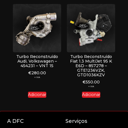
Turbo Reconstruído
Turbo Reconstruído
Audi, Volkswagen –
Fiat 1.3 MultiJet 95 K
454231 – VNT 15
E6D – 857278 –
GTE1236VZK,
€
280.00
GTD1036KZV
+ IVA
€
550.00
+ IVA
Adicionar
Adicionar
A DFC
Serviços