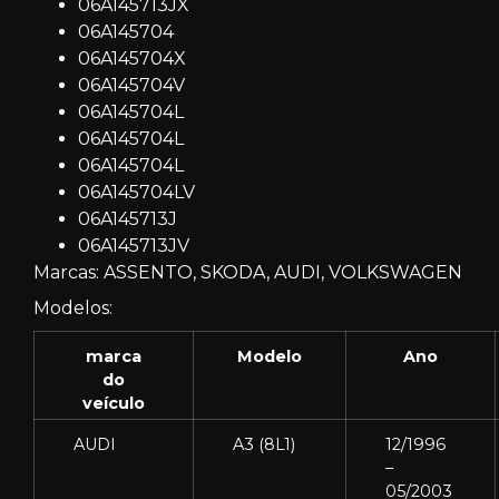
06A145713JX
06A145704
06A145704X
06A145704V
06A145704L
06A145704L
06A145704L
06A145704LV
06A145713J
06A145713JV
Marcas:
ASSENTO, SKODA, AUDI, VOLKSWAGEN
Modelos:
marca
Modelo
Ano
do
veículo
AUDI
A3 (8L1)
12/1996
–
05/2003