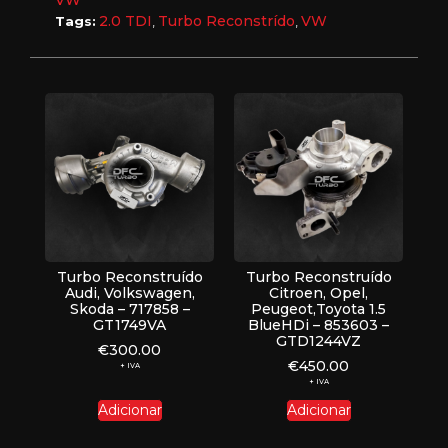
2.0 TDI
Turbo Reconstrído
VW
Tags:
,
,
Turbo Reconstruído
Turbo Reconstruído
Audi, Volkswagen,
Citroen, Opel,
Skoda – 717858 –
Peugeot,Toyota 1.5
GT1749VA
BlueHDi – 853603 –
GTD1244VZ
€
300.00
€
450.00
+ IVA
+ IVA
Adicionar
Adicionar