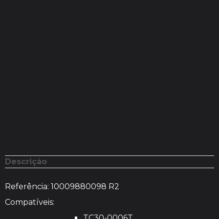
Descrição
Referência: 10009880098 R2
Compatíveis:
TC30-0006T