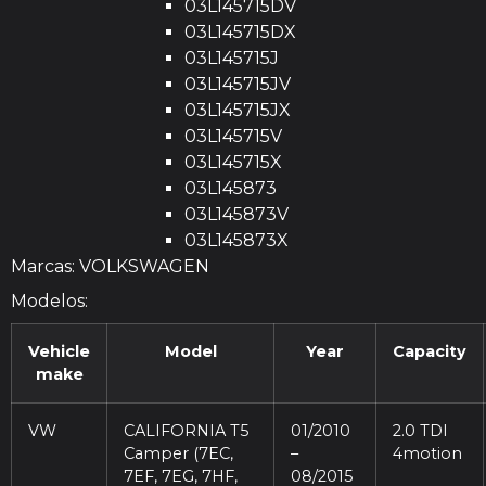
03L145715DV
03L145715DX
03L145715J
03L145715JV
03L145715JX
03L145715V
03L145715X
03L145873
03L145873V
03L145873X
Marcas: VOLKSWAGEN
Modelos:
Vehicle
Model
Year
Capacity
make
VW
CALIFORNIA T5
01/2010
2.0 TDI
Camper (7EC,
–
4motion
7EF, 7EG, 7HF,
08/2015