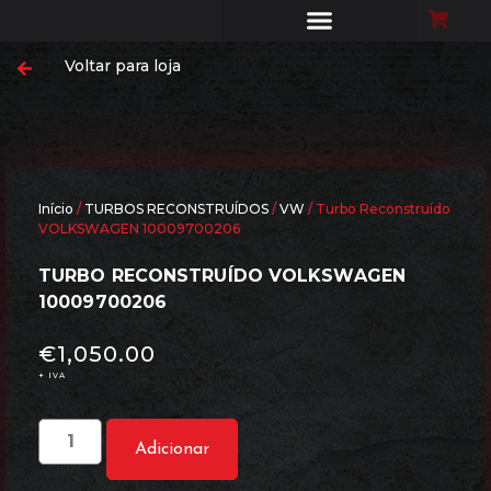
Voltar para loja
MONTE O SEU TURBO
LIMPEZA DE FILTRO DE PARTÍCULAS
CASES DE SUCESSO
DYNO EXPERIENCE
Início
/
TURBOS RECONSTRUÍDOS
/
VW
/ Turbo Reconstruído
VOLKSWAGEN 10009700206
TURBO RECONSTRUÍDO VOLKSWAGEN
10009700206
€
1,050.00
+ IVA
Adicionar