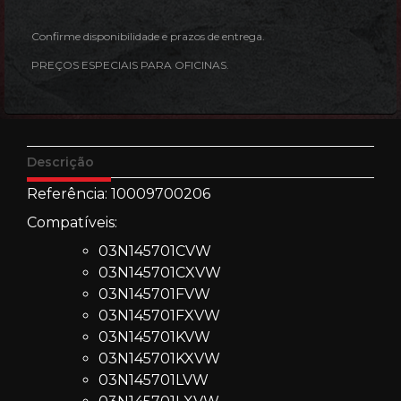
Confirme disponibilidade e prazos de entrega.
PREÇOS ESPECIAIS PARA OFICINAS.
Descrição
Referência: 10009700206
Compatíveis:
03N145701CVW
03N145701CXVW
03N145701FVW
03N145701FXVW
03N145701KVW
03N145701KXVW
03N145701LVW