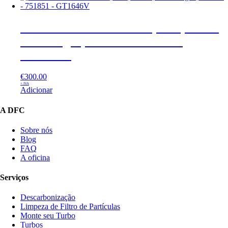
Turbo Reconstruído Audi, Seat, Skoda,
Volkswagen, 1.9 Tdi – 751851 –
GT1646V
€
300.00
+ IVA
Adicionar
A DFC
Sobre nós
Blog
FAQ
A oficina
Serviços
Descarbonização
Limpeza de Filtro de Partículas
Monte seu Turbo
Turbos