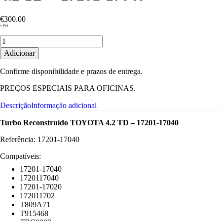
€
300.00
+ IVA
Quantidade
de
Adicionar
Turbo
Reconstruído
Confirme disponibilidade e prazos de entrega.
TOYOTA
4.2
PREÇOS ESPECIAIS PARA OFICINAS.
TD
-
Descrição
Informação adicional
17201-
17040
Turbo Reconstruído TOYOTA 4.2 TD – 17201-17040
Referência: 17201-17040
Compatíveis:
17201-17040
1720117040
17201-17020
172011702
T809A71
T915468