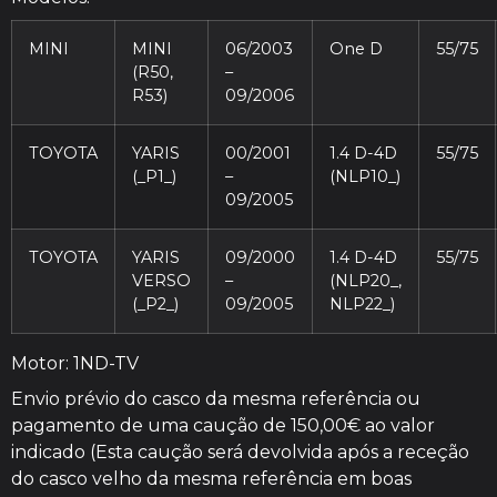
MINI
MINI
06/2003
One D
55/75
(R50,
–
R53)
09/2006
TOYOTA
YARIS
00/2001
1.4 D-4D
55/75
(_P1_)
–
(NLP10_)
09/2005
TOYOTA
YARIS
09/2000
1.4 D-4D
55/75
VERSO
–
(NLP20_,
(_P2_)
09/2005
NLP22_)
Motor: 1ND-TV
Envio prévio do casco da mesma referência ou
pagamento de uma caução de 150,00€ ao valor
indicado (Esta caução será devolvida após a receção
do casco velho da mesma referência em boas