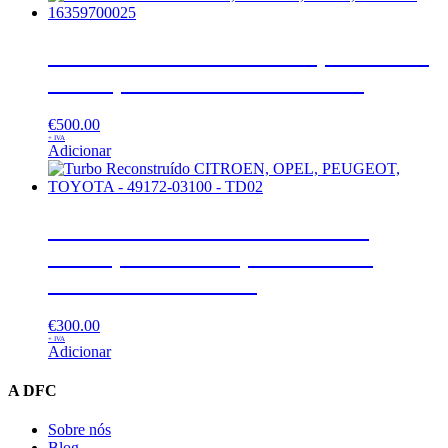
Turbo Reconstruído Dacia, Mercedes,
Nissan, Renault – 16359700025
€
500.00
+ IVA
Adicionar
Turbo Reconstruído CITROEN,
OPEL, PEUGEOT, TOYOTA –
49172-03100 – TD02
€
300.00
+ IVA
Adicionar
A DFC
Sobre nós
Blog