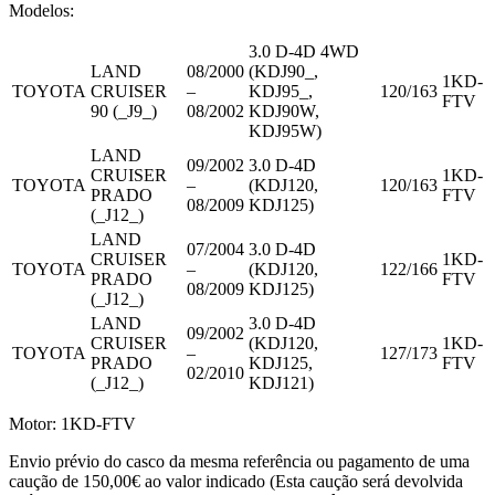
Modelos:
3.0 D-4D 4WD
LAND
08/2000
(KDJ90_,
1KD-
TOYOTA
CRUISER
–
KDJ95_,
120/163
FTV
90 (_J9_)
08/2002
KDJ90W,
KDJ95W)
LAND
09/2002
3.0 D-4D
CRUISER
1KD-
TOYOTA
–
(KDJ120,
120/163
PRADO
FTV
08/2009
KDJ125)
(_J12_)
LAND
07/2004
3.0 D-4D
CRUISER
1KD-
TOYOTA
–
(KDJ120,
122/166
PRADO
FTV
08/2009
KDJ125)
(_J12_)
LAND
3.0 D-4D
09/2002
CRUISER
(KDJ120,
1KD-
TOYOTA
–
127/173
PRADO
KDJ125,
FTV
02/2010
(_J12_)
KDJ121)
Motor: 1KD-FTV
Envio prévio do casco da mesma referência ou pagamento de uma
caução de 150,00€ ao valor indicado (Esta caução será devolvida