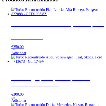
Turbo Reconstruído Fiat, Lancia, Alfa
Romeo, Peugeot – 822088 –
GTD1036VZ
€
350.00
+ IVA
Adicionar
Turbo Reconstruído Audi,
Volkswagen, Seat, Skoda, Ford –
713673 – GT 1749V
€
300.00
+ IVA
Adicionar