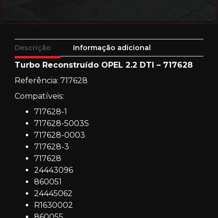
Descrição
Informação adicional
Turbo Reconstruído OPEL 2.2 DTI – 717628
Referência: 717628
Compatíveis:
717628-1
717628-5003S
717628-0003
717628-3
717628
24443096
860051
24445062
R1630002
860055