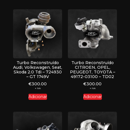
Turbo Reconstruído
Turbo Reconstruído
Audi, Volkswagen, Seat,
CITROEN, OPEL,
Skoda 2.0 Tdi – 724930
PEUGEOT, TOYOTA –
– GT 1749V
49172-03100 – TD02
€
300.00
€
300.00
+ IVA
+ IVA
Adicionar
Adicionar