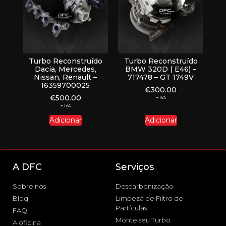
Turbo Reconstruído
Turbo Reconstruído
Dacia, Mercedes,
BMW 320D ( E46) –
Nissan, Renault –
717478 – GT 1749V
16359700025
€
300.00
€
500.00
+ IVA
+ IVA
Adicionar
Adicionar
A DFC
Serviços
Sobre nós
Descarbonização
Blog
Limpeza de Filtro de
Partículas
FAQ
Monte seu Turbo
A oficina