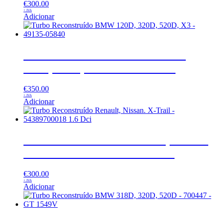
€
300.00
+ IVA
Adicionar
Turbo Reconstruído BMW 120D,
320D, 520D, X3 – 49135-05840
€
350.00
+ IVA
Adicionar
Turbo Reconstruído Renault, Nissan.
X-Trail – 54389700018 1.6 Dci
€
300.00
+ IVA
Adicionar