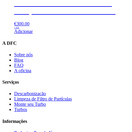
Turbo Reconstruído BMW 318D,
320D, 520D – 700447 – GT 1549V
€
300.00
+ IVA
Adicionar
A DFC
Sobre nós
Blog
FAQ
A oficina
Serviços
Descarbonização
Limpeza de Filtro de Partículas
Monte seu Turbo
Turbos
Informações