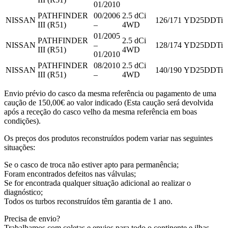
01/2010
PATHFINDER
00/2006
2.5 dCi
NISSAN
126/171
YD25DDTi
III (R51)
–
4WD
01/2005
PATHFINDER
2.5 dCi
NISSAN
–
128/174
YD25DDTi
III (R51)
4WD
01/2010
PATHFINDER
08/2010
2.5 dCi
NISSAN
140/190
YD25DDTi
III (R51)
–
4WD
Envio prévio do casco da mesma referência ou pagamento de uma
caução de 150,00€ ao valor indicado (Esta caução será devolvida
após a receção do casco velho da mesma referência em boas
condições).
Os preços dos produtos reconstruídos podem variar nas seguintes
situações:
Se o casco de troca não estiver apto para permanência;
Foram encontrados defeitos nas válvulas;
Se for encontrada qualquer situação adicional ao realizar o
diagnóstico;
Todos os turbos reconstruídos têm garantia de 1 ano.
Precisa de envio?
Trabalhamos com coletas e envios para todo o continente e ilhas.