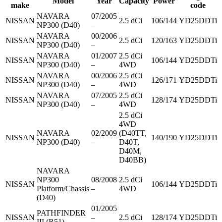
Model
Year
Capacity
Power
make
code
NAVARA
07/2005
NISSAN
2.5 dCi
106/144
YD25DDTi
NP300 (D40)
–
NAVARA
00/2006
NISSAN
2.5 dCi
120/163
YD25DDTi
NP300 (D40)
–
NAVARA
01/2007
2.5 dCi
NISSAN
106/144
YD25DDTi
NP300 (D40)
–
4WD
NAVARA
00/2006
2.5 dCi
NISSAN
126/171
YD25DDTi
NP300 (D40)
–
4WD
NAVARA
07/2005
2.5 dCi
NISSAN
128/174
YD25DDTi
NP300 (D40)
–
4WD
2.5 dCi
4WD
NAVARA
02/2009
(D40TT,
NISSAN
140/190
YD25DDTi
NP300 (D40)
–
D40T,
D40M,
D40BB)
NAVARA
NP300
08/2008
2.5 dCi
NISSAN
106/144
YD25DDTi
Platform/Chassis
–
4WD
(D40)
01/2005
PATHFINDER
NISSAN
–
2.5 dCi
128/174
YD25DDTi
III (R51)