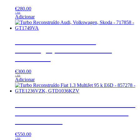
€
280.00
+ IVA
Adicionar
Turbo Reconstruído Audi,
Volkswagen, Skoda – 717858 –
GT1749VA
€
300.00
+ IVA
Adicionar
Turbo Reconstruído Fiat 1.3 MultiJet
95 k E6D – 857278 – GTE1236VZK,
GTD1036KZV
€
550.00
+ IVA