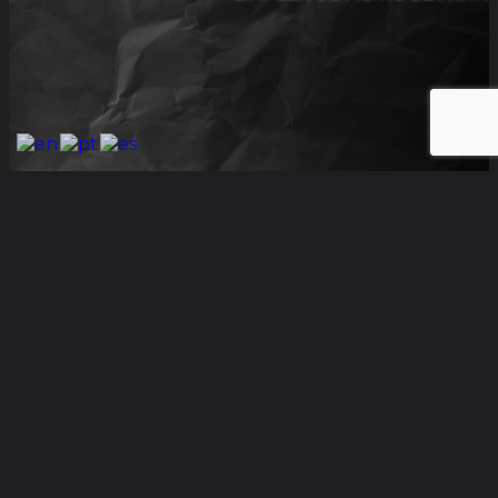
DFC Turbo
How can I help you? :)
00:39
WhatsApp Message
"+chaty_settings.lang.emoji_picker+"