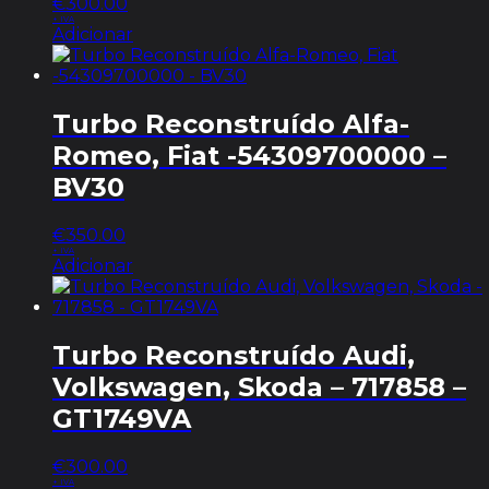
€
300.00
+ IVA
Adicionar
Turbo Reconstruído Alfa-
Romeo, Fiat -54309700000 –
BV30
€
350.00
+ IVA
Adicionar
Turbo Reconstruído Audi,
Volkswagen, Skoda – 717858 –
GT1749VA
€
300.00
+ IVA