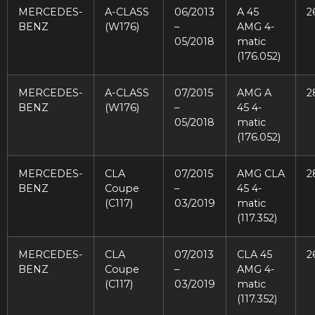
MERCEDES-
A-CLASS
06/2013
A 45
2
BENZ
(W176)
–
AMG 4-
05/2018
matic
(176.052)
MERCEDES-
A-CLASS
07/2015
AMG A
2
BENZ
(W176)
–
45 4-
05/2018
matic
(176.052)
MERCEDES-
CLA
07/2015
AMG CLA
2
BENZ
Coupe
–
45 4-
(C117)
03/2019
matic
(117.352)
MERCEDES-
CLA
07/2013
CLA 45
2
BENZ
Coupe
–
AMG 4-
(C117)
03/2019
matic
(117.352)