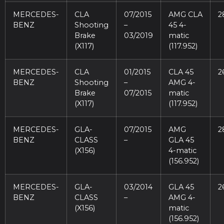
MERCEDES-
CLA
07/2015
AMG CLA
2
BENZ
Shooting
–
45 4-
Brake
03/2019
matic
(X117)
(117.952)
MERCEDES-
CLA
01/2015
CLA 45
2
BENZ
Shooting
–
AMG 4-
Brake
07/2015
matic
(X117)
(117.952)
MERCEDES-
GLA-
07/2015
AMG
2
BENZ
CLASS
–
GLA 45
(X156)
4-matic
(156.952)
MERCEDES-
GLA-
03/2014
GLA 45
2
BENZ
CLASS
–
AMG 4-
(X156)
matic
(156.952)