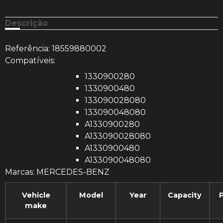
Descrição
Referência:
18559880002
Compatíveis:
1330900280
1330900480
133090028080
133090048080
A1330900280
A133090028080
A1330900480
A133090048080
Marcas: MERCEDES-BENZ
Vehicle
Model
Year
Capacity
make