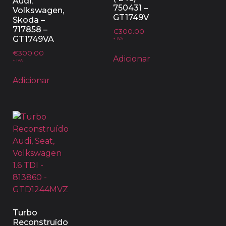
Audi,
750431 –
Volkswagen,
GT1749V
Skoda –
717858 –
€
300.00
GT1749VA
+ IVA
€
300.00
Adicionar
+ IVA
Adicionar
Turbo
Reconstruído