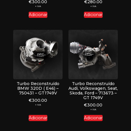
€
300.00
€
280.00
+ IVA
+ IVA
Adicionar
Adicionar
Turbo Reconstruído
Turbo Reconstruído
BMW 320D ( E46) –
Audi, Volkswagen, Seat,
750431 – GT1749V
Skoda, Ford – 713673 –
GT 1749V
€
300.00
€
300.00
+ IVA
+ IVA
Adicionar
Adicionar