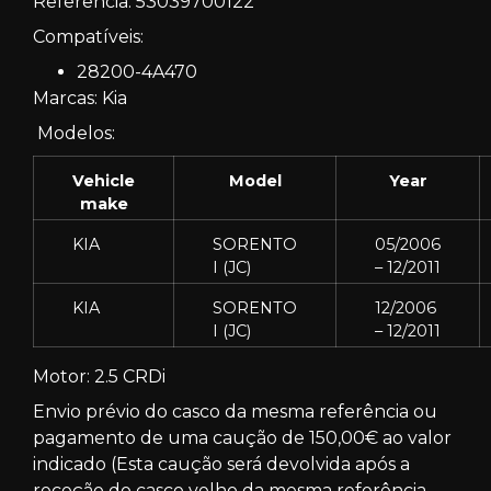
Referência: 53039700122
Compatíveis:
28200-4A470
Marcas: Kia
Modelos:
Vehicle
Model
Year
make
KIA
SORENTO
05/2006
I (JC)
– 12/2011
KIA
SORENTO
12/2006
I (JC)
– 12/2011
Motor: 2.5 CRDi
Envio prévio do casco da mesma referência ou
pagamento de uma caução de 150,00€ ao valor
indicado (Esta caução será devolvida após a
receção do casco velho da mesma referência