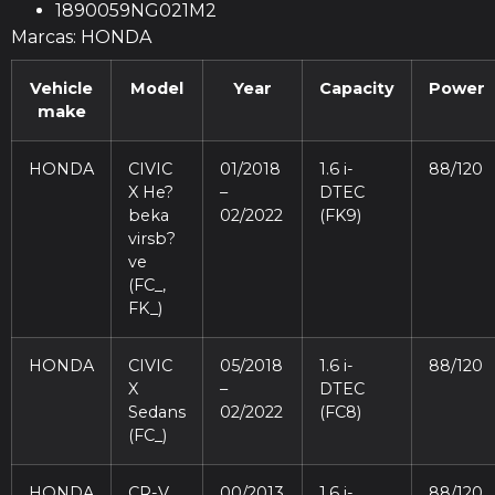
1890059NG021M2
Marcas: HONDA
Vehicle
Model
Year
Capacity
Power
make
HONDA
CIVIC
01/2018
1.6 i-
88/120
X He?
–
DTEC
beka
02/2022
(FK9)
virsb?
ve
(FC_,
FK_)
HONDA
CIVIC
05/2018
1.6 i-
88/120
X
–
DTEC
Sedans
02/2022
(FC8)
(FC_)
HONDA
CR-V
00/2013
1.6 i-
88/120