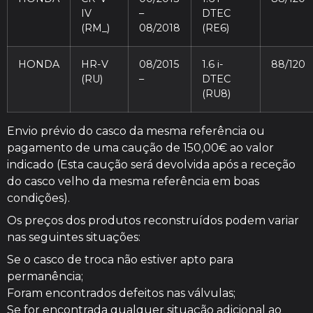
IV
–
DTEC
(RM_)
08/2018
(RE6)
HONDA
HR-V
08/2015
1.6 i-
88/120
(RU)
–
DTEC
(RU8)
Envio prévio do casco da mesma referência ou
pagamento de uma caução de 150,00€ ao valor
indicado (Esta caução será devolvida após a receção
do casco velho da mesma referência em boas
condições).
Os preços dos produtos reconstruídos podem variar
nas seguintes situações:
Se o casco de troca não estiver apto para
permanência;
Foram encontrados defeitos nas válvulas;
Se for encontrada qualquer situação adicional ao