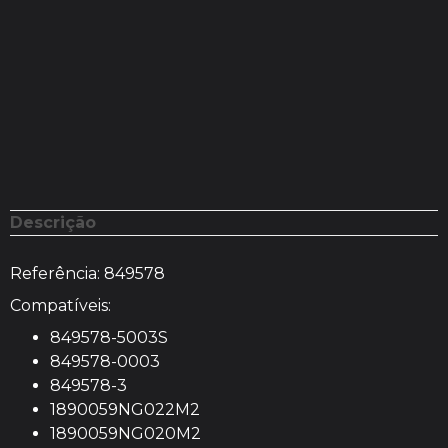
Descrição
Referência:
849578
Compatíveis:
849578-5003S
849578-0003
849578-3
1890059NG022M2
1890059NG020M2