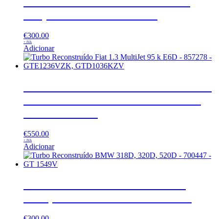
Turbo Reconstruído BMW 320D (
E46) – 717478 – GT 1749V
€
300.00
+ IVA
Adicionar
Turbo Reconstruído Fiat 1.3 MultiJet
95 k E6D – 857278 – GTE1236VZK,
GTD1036KZV
€
550.00
+ IVA
Adicionar
Turbo Reconstruído BMW 318D,
320D, 520D – 700447 – GT 1549V
€
300.00