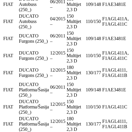
06/2011
FIAT
Autobuss
Multijet
109/148
F1AE3481E
–
(250_)
2,3 D
DUCATO
150
04/2015
F1AGL411A,
FIAT
Autobuss
Multijet
110/150
–
F1AGL411C
(250_)
2,3 D
150
DUCATO
06/2011
FIAT
Multijet
109/148
F1AE3481E
Furgons (250_)
–
2,3 D
150
DUCATO
12/2015
F1AGL411A,
FIAT
Multijet
110/150
Furgons (250_)
–
F1AGL411C
2,3 D
180
DUCATO
12/2015
F1AGL4111,
FIAT
Multijet
130/177
Furgons (250_)
–
F1AGL411B
2,3 D
DUCATO
150
06/2011
FIAT
Platforma/Šasija
Multijet
109/148
F1AE3481E
–
(250_)
2,3 D
DUCATO
150
12/2015
FIAT
Platforma/Šasija
Multijet
110/150
F1AGL411C
–
(250_)
2,3 D
DUCATO
180
12/2015
F1AGL4111,
FIAT
Platforma/Šasija
Multijet
130/177
–
F1AGL411B
(250_)
2,3 D