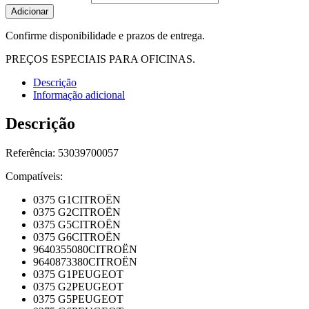
Adicionar
Confirme disponibilidade e prazos de entrega.
PREÇOS ESPECIAIS PARA OFICINAS.
Descrição
Informação adicional
Descrição
Referência: 53039700057
Compatíveis:
0375 G1CITROËN
0375 G2CITROËN
0375 G5CITROËN
0375 G6CITROËN
9640355080CITROËN
9640873380CITROËN
0375 G1PEUGEOT
0375 G2PEUGEOT
0375 G5PEUGEOT