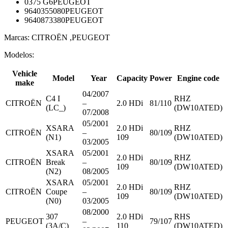
0375 G6PEUGEOT
9640355080PEUGEOT
9640873380PEUGEOT
Marcas: CITROËN ,PEUGEOT
Modelos:
Vehicle
Model
Year
Capacity
Power
Engine code
make
04/2007
C4 I
RHZ
CITROËN
–
2.0 HDi
81/110
(LC_)
(DW10ATED)
07/2008
05/2001
XSARA
2.0 HDi
RHZ
CITROËN
–
80/109
(N1)
109
(DW10ATED)
03/2005
XSARA
05/2001
2.0 HDi
RHZ
CITROËN
Break
–
80/109
109
(DW10ATED)
(N2)
08/2005
XSARA
05/2001
2.0 HDi
RHZ
CITROËN
Coupe
–
80/109
109
(DW10ATED)
(N0)
03/2005
08/2000
307
2.0 HDi
RHS
PEUGEOT
–
79/107
(3A/C)
110
(DW10ATED)