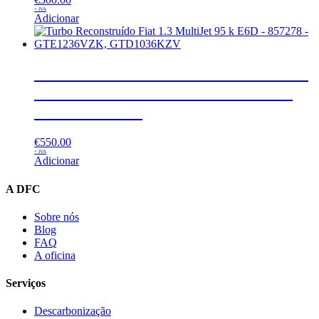
+ IVA
Adicionar
Turbo Reconstruído Fiat 1.3 MultiJet
95 k E6D – 857278 – GTE1236VZK,
GTD1036KZV
€
550.00
+ IVA
Adicionar
A DFC
Sobre nós
Blog
FAQ
A oficina
Serviços
Descarbonização