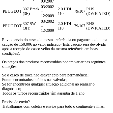
03/2007
03/2002
307 Break
2.0 HDI
RHS
PEUGEOT
–
79/107
(3E)
110
(DW10ATED)
12/2009
03/2002
307 SW
2.0 HDI
RHS
PEUGEOT
–
79/107
(3H)
110
(DW10ATED)
12/2009
Envio prévio do casco da mesma referência ou pagamento de uma
caução de 150,00€ ao valor indicado (Esta caução será devolvida
após a receção do casco velho da mesma referência em boas
condições).
Os preços dos produtos reconstruídos podem variar nas seguintes
situações:
Se o casco de troca não estiver apto para permanência;
Foram encontrados defeitos nas válvulas;
Se for encontrada qualquer situação adicional ao realizar o
diagnóstico;
Todos os turbos reconstruídos têm garantia de 1 ano.
Precisa de envio?
Trabalhamos com coletas e envios para todo o continente e ilhas.