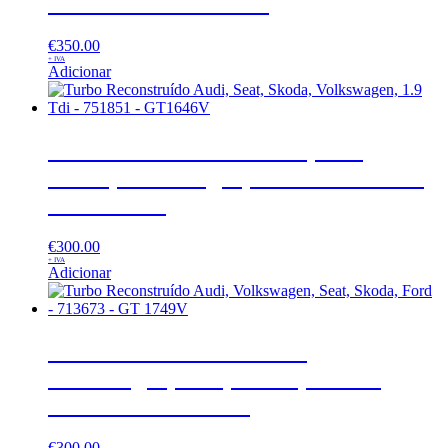
-54309700000 – BV30
€
350.00
+ IVA
Adicionar
Turbo Reconstruído Audi, Seat,
Skoda, Volkswagen, 1.9 Tdi – 751851
– GT1646V
€
300.00
+ IVA
Adicionar
Turbo Reconstruído Audi,
Volkswagen, Seat, Skoda, Ford –
713673 – GT 1749V
€
300.00