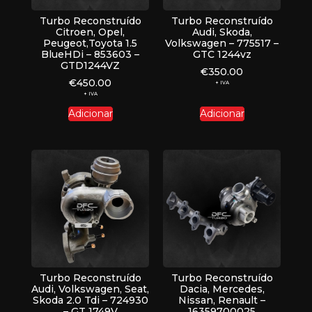
Turbo Reconstruído
Turbo Reconstruído
Citroen, Opel,
Audi, Skoda,
Peugeot,Toyota 1.5
Volkswagen – 775517 –
BlueHDi – 853603 –
GTC 1244vz
GTD1244VZ
€
350.00
€
450.00
+ IVA
+ IVA
Adicionar
Adicionar
Turbo Reconstruído
Turbo Reconstruído
Audi, Volkswagen, Seat,
Dacia, Mercedes,
Skoda 2.0 Tdi – 724930
Nissan, Renault –
– GT 1749V
16359700025