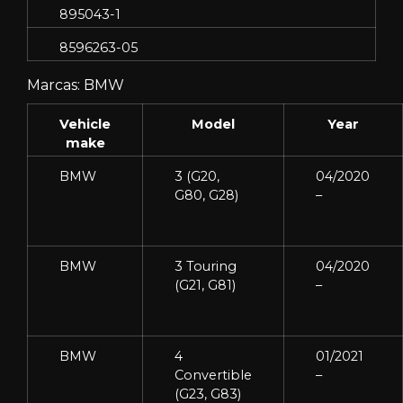
895043-1
8596263-05
Marcas: BMW
Vehicle
Model
Year
make
BMW
3 (G20,
04/2020
G80, G28)
–
BMW
3 Touring
04/2020
(G21, G81)
–
BMW
4
01/2021
Convertible
–
(G23, G83)