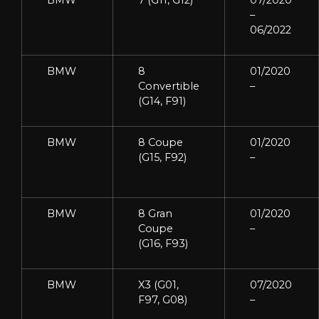
–
06/2022
BMW
8
01/2020
Convertible
–
(G14, F91)
BMW
8 Coupe
01/2020
(G15, F92)
–
BMW
8 Gran
01/2020
Coupe
–
(G16, F93)
BMW
X3 (G01,
07/2020
F97, G08)
–