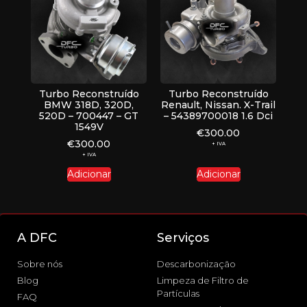
Turbo Reconstruído
Turbo Reconstruído
BMW 318D, 320D,
Renault, Nissan. X-Trail
520D – 700447 – GT
– 54389700018 1.6 Dci
1549V
€
300.00
€
300.00
+ IVA
+ IVA
Adicionar
Adicionar
A DFC
Serviços
Sobre nós
Descarbonização
Blog
Limpeza de Filtro de
Partículas
FAQ