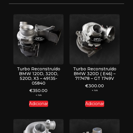
Turbo Reconstruído
Turbo Reconstruído
BMW 120D, 320D,
BMW 320D ( E46) –
520D, X3 – 49135-
717478 – GT 1749V
05840
€
300.00
€
350.00
+ IVA
+ IVA
Adicionar
Adicionar