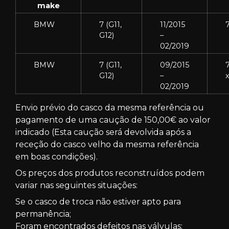
make
BMW
7 (G11,
11/2015
7
G12)
–
02/2019
BMW
7 (G11,
09/2015
7
G12)
–
02/2019
Envio prévio do casco da mesma referência ou
pagamento de uma caução de 150,00€ ao valor
indicado (Esta caução será devolvida após a
receção do casco velho da mesma referência
em boas condições).
Os preços dos produtos reconstruídos podem
variar nas seguintes situações:
Se o casco de troca não estiver apto para
permanência;
Foram encontrados defeitos nas válvulas;