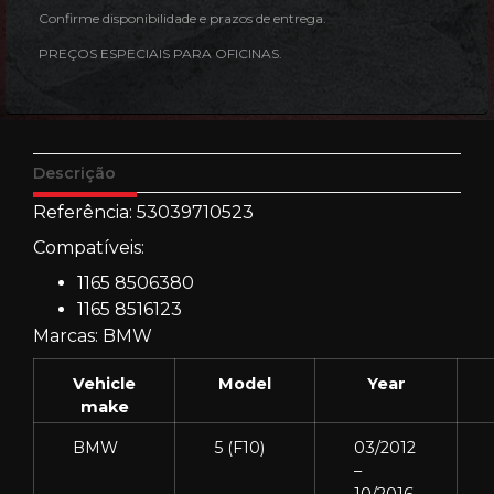
Confirme disponibilidade e prazos de entrega.
PREÇOS ESPECIAIS PARA OFICINAS.
Descrição
Referência:
53039710523
Compatíveis:
1165 8506380
1165 8516123
Marcas: BMW
Vehicle
Model
Year
make
BMW
5 (F10)
03/2012
–
10/2016