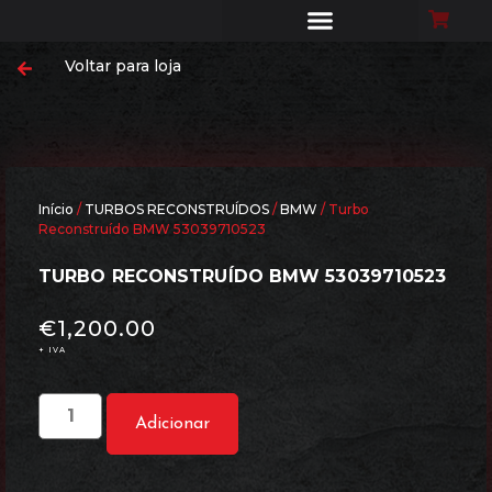
Voltar para loja
MONTE O SEU TURBO
LIMPEZA DE FILTRO DE PARTÍCULAS
CASES DE SUCESSO
DYNO EXPERIENCE
Início
/
TURBOS RECONSTRUÍDOS
/
BMW
/ Turbo
Reconstruído BMW 53039710523
TURBO RECONSTRUÍDO BMW 53039710523
€
1,200.00
+ IVA
Adicionar