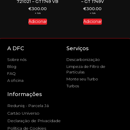
721021 – GT1749 VB
– GT 1749V
€
300.00
€
300.00
+ IVA
+ IVA
Adicionar
Adicionar
A DFC
Serviços
Sobre nós
Descarbonização
Blog
Limpeza de Filtro de
Partículas
FAQ
Monte seu Turbo
A oficina
Turbos
Informações
Reduniq - Parcela Já
Cartão Universo
Declaração de Privacidade
Política de Cookies