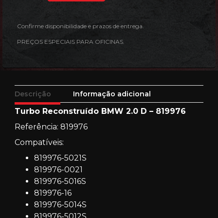
Confirme disponibilidade e prazos de entrega.
PREÇOS ESPECIAIS PARA OFICINAS.
Descrição
Informação adicional
Turbo Reconstruído BMW 2.0 D – 819976
Referência: 819976
Compatíveis:
819976-5021S
819976-0021
819976-5016S
819976-16
819976-5014S
819976-5012S