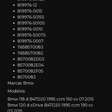
819976-12
819976-0015
819976-5015S
819976-5010S
819976-0010
819976-5007S
819976-0007
11658570083
11658570082
8570082D03
8570082E04
8570082F05
8570083
Marcas: Bmw
Modelos:
Bmw 118 d B47D20 1995 ccm 150 cv 07.2015
Bmw 120 d xDrive B47D20 1995 ccm 190 cv
03.2015