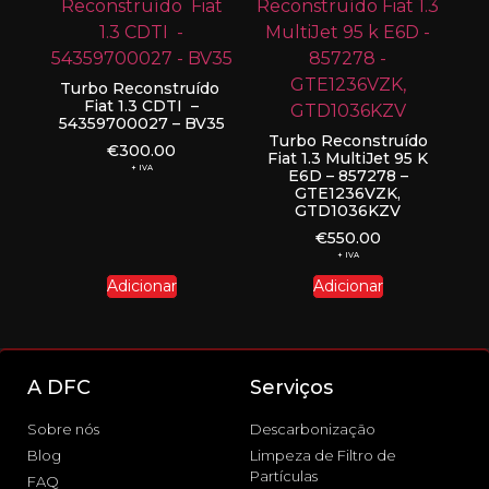
Turbo Reconstruído
Fiat 1.3 CDTI –
54359700027 – BV35
Turbo Reconstruído
€
300.00
Fiat 1.3 MultiJet 95 K
+ IVA
E6D – 857278 –
GTE1236VZK,
GTD1036KZV
€
550.00
+ IVA
Adicionar
Adicionar
A DFC
Serviços
Sobre nós
Descarbonização
Blog
Limpeza de Filtro de
Partículas
FAQ