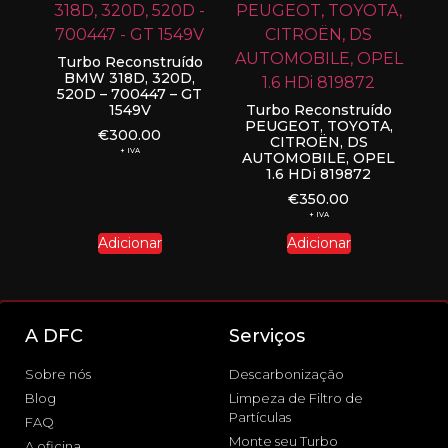
Turbo Reconstruído
BMW 318D, 320D,
520D – 700447 – GT
1549V
Turbo Reconstruído
PEUGEOT, TOYOTA,
€
300.00
CITROËN, DS
+ IVA
AUTOMOBILE, OPEL
1.6 HDi 819872
€
350.00
+ IVA
Adicionar
Adicionar
A DFC
Serviços
Sobre nós
Descarbonização
Blog
Limpeza de Filtro de
Partículas
FAQ
Monte seu Turbo
A oficina