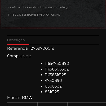
Confirme disponibilidade e prazos de entrega.
PREÇOS ESPECIAIS PARA OFICINAS.
Descrição
Referência: 12739700018
Compatíveis:
11654730890
11658506382
11658516125
4730890
8506382
8516125
Marcas: BMW