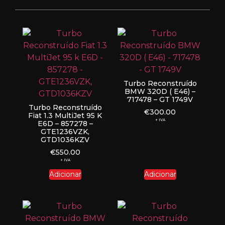
Turbo Reconstruído
BMW 320D ( E46) –
717478 – GT 1749V
Turbo Reconstruído
€
300.00
Fiat 1.3 MultiJet 95 K
+ IVA
E6D – 857278 –
GTE1236VZK,
GTD1036KZV
€
550.00
+ IVA
Adicionar
Adicionar