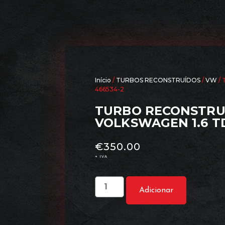
Início
/
TURBOS RECONSTRUÍDOS
/
VW
/ 
466534-2
TURBO RECONSTRUÍ
VOLKSWAGEN 1.6 TD
€
350.00
+ IVA
Adicionar