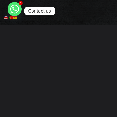
1
Contact us
Descrição
Informação adicional
Turbo Reconstruído AUDI, VOLKSWAGEN 1.6 
Referência: 466534-2
Compatíveis:
466534-0002
466534-0004
068145704CX
068145704DV
068145702LX
068145701TVW
068145701TVVW