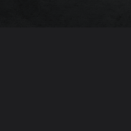
TD – 466534-2