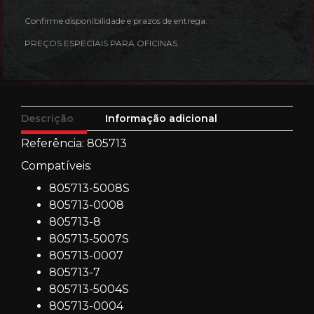
Confirme disponibilidade e prazos de entrega.
PREÇOS ESPECIAIS PARA OFICINAS.
Descrição
Informação adicional
Referência:
805713
Compatíveis:
805713-5008S
805713-0008
805713-8
805713-5007S
805713-0007
805713-7
805713-5004S
805713-0004