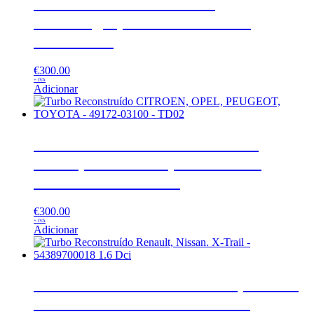
Turbo Reconstruído Audi,
Volkswagen, Skoda – 717858 –
GT1749VA
€
300.00
+ IVA
Adicionar
Turbo Reconstruído CITROEN,
OPEL, PEUGEOT, TOYOTA –
49172-03100 – TD02
€
300.00
+ IVA
Adicionar
Turbo Reconstruído Renault, Nissan.
X-Trail – 54389700018 1.6 Dci