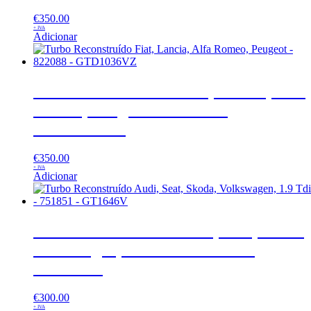
€
350.00
+ IVA
Adicionar
Turbo Reconstruído Fiat, Lancia, Alfa
Romeo, Peugeot – 822088 –
GTD1036VZ
€
350.00
+ IVA
Adicionar
Turbo Reconstruído Audi, Seat, Skoda,
Volkswagen, 1.9 Tdi – 751851 –
GT1646V
€
300.00
+ IVA