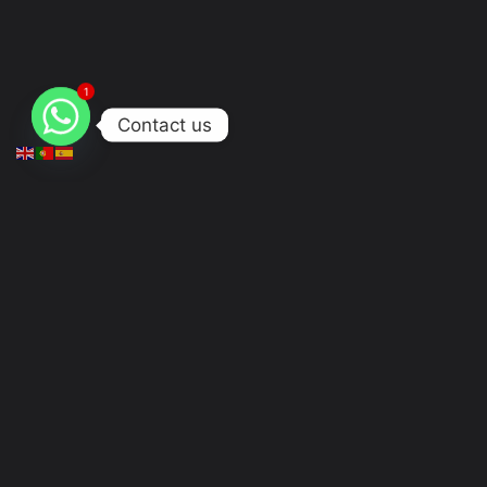
1
Contact us
Descrição
Referência: MFS2588C
Compatíveis:
BMW
Marcas: BMW
Enviamos à cobrança.
Acresce IVA aos valores apresentados.