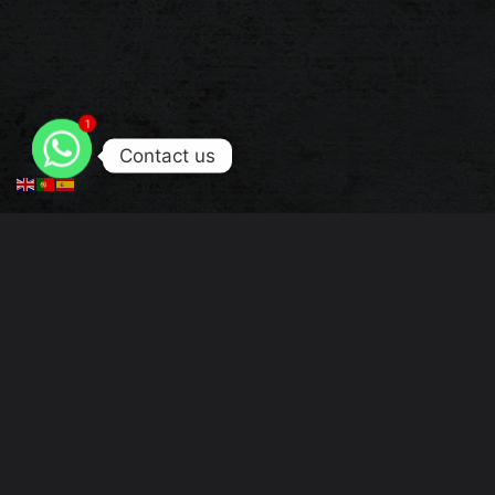
1
Contact us
Descrição
Referência: MFS2582C
Compatíveis:
Marcas:
Enviamos à cobrança.