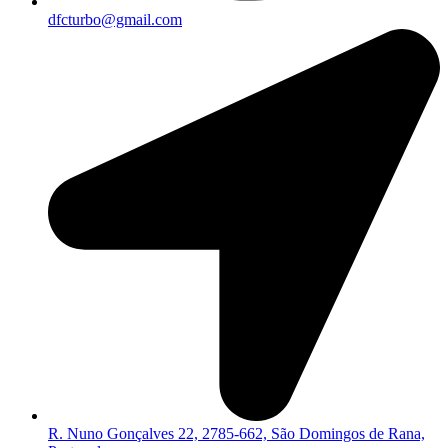
dfcturbo@gmail.com
R. Nuno Gonçalves 22, 2785-662, São Domingos de Rana,