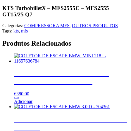
KTS TurbobilletX – MFS2555C – MFS2555
GT15/25 Q7
Categorias:
COMPRESSORA MFS
,
OUTROS PRODUTOS
Tags:
kts
,
mfs
Produtos Relacionados
COLETOR DE ESCAPE BMW,
MINI 218 i – 11657636784
€
380.00
+ IVA
Adicionar
COLETOR DE ESCAPE BMW 3.0 D
– 704361