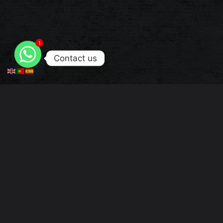
1
Contact us
Descrição
Referência: MFS2045C
Compatíveis:
Marcas:
Enviamos à cobrança.
Acresce IVA aos valores apresentados.