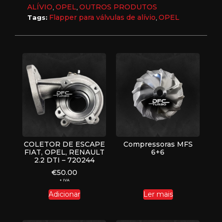
ALÍVIO
OPEL
OUTROS PRODUTOS
,
,
Flapper para válvulas de alívio
OPEL
Tags:
,
COLETOR DE ESCAPE
Compressoras MFS
FIAT, OPEL, RENAULT
6+6
2.2 DTI – 720244
€
50.00
+ IVA
Adicionar
Ler mais