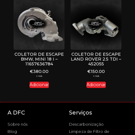
COLETOR DE ESCAPE
COLETOR DE ESCAPE
BMW, MINI 18 I –
LAND ROVER 2.5 TDI –
11657636784
452055
€
380.00
€
150.00
+ IVA
+ IVA
Adicionar
Adicionar
A DFC
Serviços
Sobre nós
Descarbonização
Blog
Limpeza de Filtro de