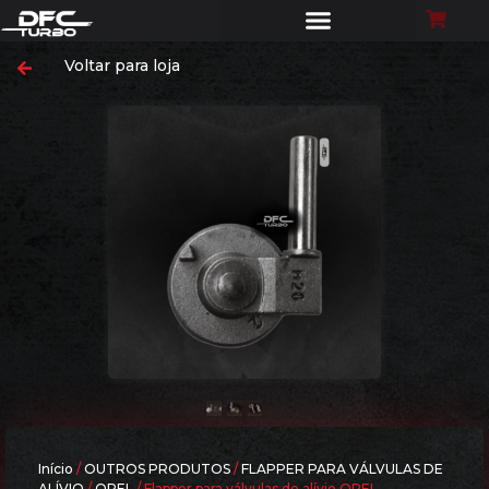
Voltar para loja
Início
/
OUTROS PRODUTOS
/
FLAPPER PARA VÁLVULAS DE
ALÍVIO
/
OPEL
/ Flapper para válvulas de alívio OPEL –