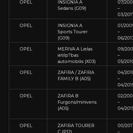
OPEL
INSIGNIA A
07/20
Sedans (G09)
–
03/201
OPEL
INSIGNIA A
01/200
Sports Tourer
–
(G09)
06/201
OPEL
MERIVA A Lielas
09/20
ietilp?bas
–
automobilis (X03)
05/201
OPEL
ZAFIRA / ZAFIRA
04/201
FAMILY B (A05)
–
04/201
OPEL
ZAFIRA B
02/20
Furgons/minivens
–
(A05)
04/201
OPEL
ZAFIRA TOURER
00/201
C (P12)
–