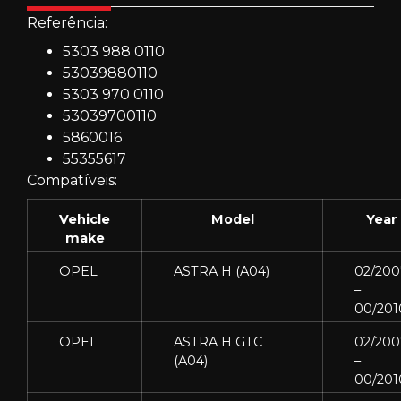
Referência:
5303 988 0110
53039880110
5303 970 0110
53039700110
5860016
55355617
Compatíveis:
Vehicle
Model
Year
make
OPEL
ASTRA H (A04)
02/200
–
00/201
OPEL
ASTRA H GTC
02/200
(A04)
–
00/201