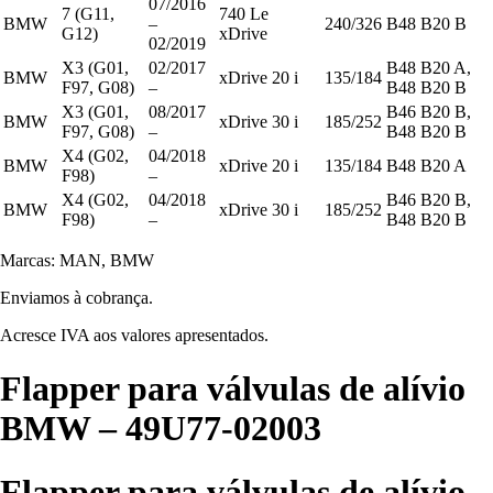
07/2016
7 (G11,
740 Le
BMW
–
240/326
B48 B20 B
G12)
xDrive
02/2019
X3 (G01,
02/2017
B48 B20 A,
BMW
xDrive 20 i
135/184
F97, G08)
–
B48 B20 B
X3 (G01,
08/2017
B46 B20 B,
BMW
xDrive 30 i
185/252
F97, G08)
–
B48 B20 B
X4 (G02,
04/2018
BMW
xDrive 20 i
135/184
B48 B20 A
F98)
–
X4 (G02,
04/2018
B46 B20 B,
BMW
xDrive 30 i
185/252
F98)
–
B48 B20 B
Marcas: MAN, BMW
Enviamos à cobrança.
Acresce IVA aos valores apresentados.
Flapper para válvulas de alívio
BMW – 49U77-02003
Flapper para válvulas de alívio