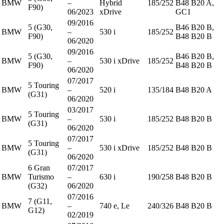
BMW
–
Hybrid
185/252
B48 B20 A,
F90)
06/2023
xDrive
GC1
09/2016
5 (G30,
B46 B20 B,
BMW
–
530 i
185/252
F90)
B48 B20 B
06/2020
09/2016
5 (G30,
B46 B20 B,
BMW
–
530 i xDrive
185/252
F90)
B48 B20 B
06/2020
07/2017
5 Touring
BMW
–
520 i
135/184
B48 B20 A
(G31)
06/2020
03/2017
5 Touring
BMW
–
530 i
185/252
B48 B20 B
(G31)
06/2020
07/2017
5 Touring
BMW
–
530 i xDrive
185/252
B48 B20 B
(G31)
06/2020
6 Gran
07/2017
BMW
Turismo
–
630 i
190/258
B48 B20 B
(G32)
06/2020
07/2016
7 (G11,
BMW
–
740 e, Le
240/326
B48 B20 B
G12)
02/2019