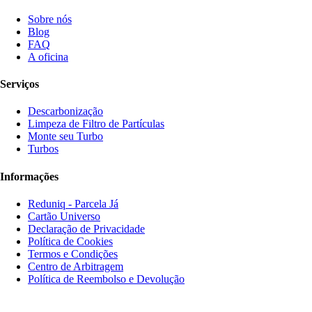
Sobre nós
Blog
FAQ
A oficina
Serviços
Descarbonização
Limpeza de Filtro de Partículas
Monte seu Turbo
Turbos
Informações
Reduniq - Parcela Já
Cartão Universo
Declaração de Privacidade
Política de Cookies
Termos e Condições
Centro de Arbitragem
Política de Reembolso e Devolução