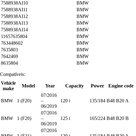
7588938AI10
BMW
7588938AI11
BMW
7588938AI12
BMW
7588938AI13
BMW
7588938AI14
BMW
11657635804
BMW
763448602
BMW
7635803
BMW
7642469
BMW
8635804
BMW
Compatíveis:
Vehicle
Model
Year
Capacity
Power
Engine code
make
07/2016
BMW
1 (F20)
–
120 i
135/184
B48 B20 A
06/2019
07/2016
BMW
1 (F20)
–
125 i
165/224
B48 B20 B
06/2019
07/2016
BMW
1 (F21)
–
120 i
135/184
B48 B20 A