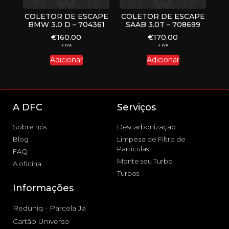
COLETOR DE ESCAPE
COLETOR DE ESCAPE
BMW 3.0 D – 704361
SAAB 3.0T – 708699
€
160.00
€
170.00
+ IVA
+ IVA
Adicionar
Adicionar
A DFC
Serviços
Sobre nós
Descarbonização
Blog
Limpeza de Filtro de
Partículas
FAQ
Monte seu Turbo
A oficina
Turbos
Informações
Reduniq - Parcela Já
Cartão Universo