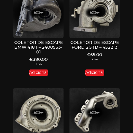
COLETOR DE ESCAPE
COLETOR DE ESCAPE
BMW 418 I – 2400533-
FORD 2.5TD – 452213
01
€
65.00
€
380.00
+ IVA
+ IVA
Adicionar
Adicionar