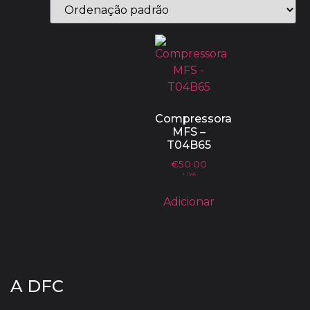
Compressora
MFS –
T04B65
€
50.00
+ IVA
Adicionar
A DFC