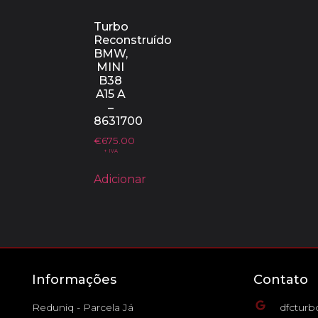
Turbo
Reconstruído
BMW,
MINI
B38
A15 A
–
8631700
€
675.00
+ IVA
Adicionar
Informações
Contato
Reduniq - Parcela Já
dfctur