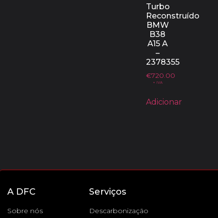
Turbo
Reconstruído
BMW
B38
A15 A
–
2378355
€
720.00
+ IVA
Adicionar
A DFC
Serviços
Sobre nós
Descarbonização