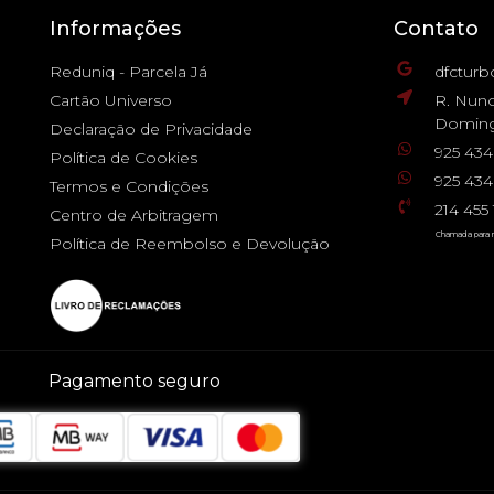
Informações
Contato
Reduniq - Parcela Já
dfctur
Cartão Universo
R. Nuno
Doming
Declaração de Privacidade
925 43
Política de Cookies
925 434
Termos e Condições
214 45
Centro de Arbitragem
Chamada para r
Política de Reembolso e Devolução
Pagamento seguro