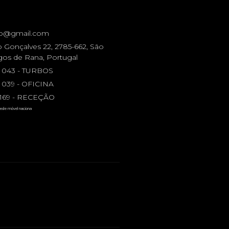
bo@gmail.com
 Gonçalves 22, 2785-662, São
os de Rana, Portugal
4 043 - TURBOS
 039 - OFICINA
5 169 - RECEÇÃO
ede móvel naciona