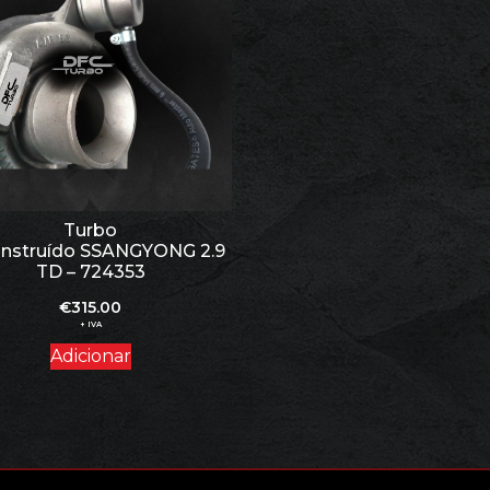
Turbo
nstruído SSANGYONG 2.9
TD – 724353
€
315.00
+ IVA
Adicionar