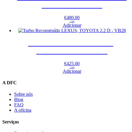
2.2 D – 49477-01202
€
480.00
+ IVA
Adicionar
Turbo Reconstruído LEXUS,
TOYOTA 2.2 D – VB28
€
425.00
+ IVA
Adicionar
A DFC
Sobre nós
Blog
FAQ
A oficina
Serviços