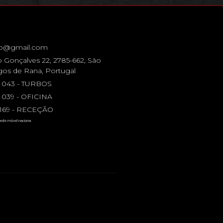
bo@gmail.com
 Gonçalves 22, 2785-662, São
os de Rana, Portugal
4 043 - TURBOS
 039 - OFICINA
5 169 - RECEÇÃO
ede móvel naciona