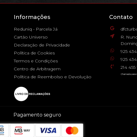
Informações
Contato
Reduniq - Parcela Já
dfctur
Cartão Universo
R. Nuno
Doming
Declaração de Privacidade
925 43
Política de Cookies
925 434
Termos e Condições
214 45
Centro de Arbitragem
Chamada para r
Política de Reembolso e Devolução
Pagamento seguro