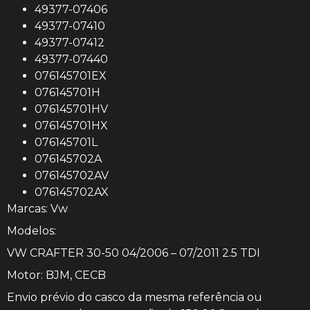
49377-07406
49377-07410
49377-07412
49377-07440
076145701EX
076145701H
076145701HV
076145701HX
076145701L
076145702A
076145702AV
076145702AX
Marcas: Vw
Modelos:
VW CRAFTER 30-50 04/2006 – 07/2011 2.5 TDI
Motor: BJM, CECB
Envio prévio do casco da mesma referência ou