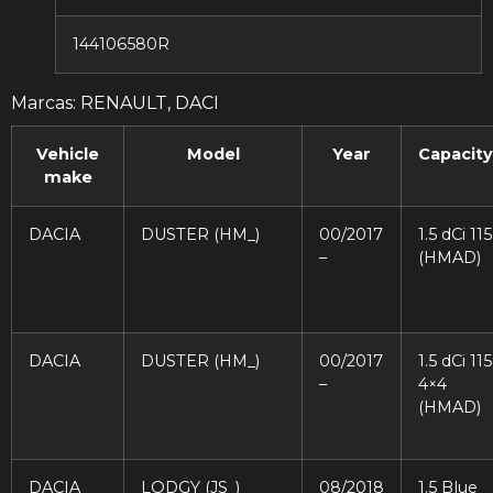
144106580R
Marcas: RENAULT, DACI
Vehicle
Model
Year
Capacity
make
DACIA
DUSTER (HM_)
00/2017
1.5 dCi 115
–
(HMAD)
DACIA
DUSTER (HM_)
00/2017
1.5 dCi 115
–
4×4
(HMAD)
DACIA
LODGY (JS_)
08/2018
1.5 Blue