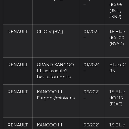
–
dCi 95
(JSJL,
JSN7)
RENAULT
CLIO V (B7_)
01/2021
1.5 Blue
–
dCi 100
(B7AD)
RENAULT
GRAND KANGOO
01/2024
Blue dCi
III Lielas ietilp?
–
95
bas automobilis
RENAULT
KANGOO III
06/2021
1.5 Blue
Furgons/minivens
–
dCi 115
(FJAC)
RENAULT
KANGOO III
06/2021
1.5 Blue