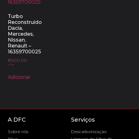
Turbo
Reconstruído
Dacia,
Mercedes,
Nissan,
Renault –
16359700025
€
500.00
+ IVA
Adicionar
A DFC
Serviços
Sobre nós
Descarbonização
Blog
Limpeza de Filtro de