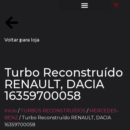
MONTE O SEU TURBO
LIMPEZA DE FILTRO DE PARTÍCULAS
CASES DE SUCESSO
DYNO EXPERIENCE
Voltar para loja
Turbo Reconstruído
RENAULT, DACIA
16359700058
Início
/
TURBOS RECONSTRUÍDOS
/
MERCEDES-
BENZ
/ Turbo Reconstruído RENAULT, DACIA
16359700058