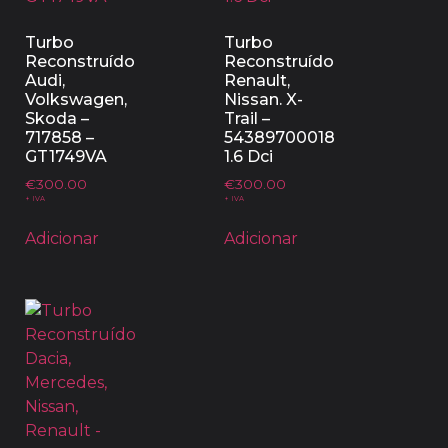
Turbo
Turbo
Reconstruído
Reconstruído
Audi,
Renault,
Volkswagen,
Nissan. X-
Skoda –
Trail –
717858 –
54389700018
GT1749VA
1.6 Dci
€
300.00
€
300.00
+ IVA
+ IVA
Adicionar
Adicionar