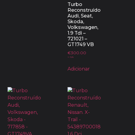
Turbo
Reconstruído
Audi, Seat,
Skoda,
Volkswagen,
1.9 Tdi –
721021 –
GT1749 VB
€
300.00
+ IVA
Adicionar