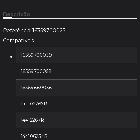
Descrição
Referência: 16359700025
Compatíveis:
16359700039
16359700058
16359880058
144102267R
14412267R
144106234R