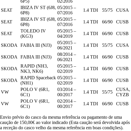
6P5)
02/2016
IBIZA IV ST (6J8,
05/2015 –
SEAT
1.4 TDI
55/75
CUSA
6P8)
07/2016
IBIZA IV ST (6J8,
05/2015 –
SEAT
1.4 TDI
66/90
CUSB
6P8)
07/2016
TOLEDO IV
05/2015 –
SEAT
1.4 TDI
66/90
CUSB
(KG3)
04/2019
05/2015 –
SKODA
FABIA III (NJ3)
1.4 TDI
55/75
CUSA
06/2021
08/2014 –
SKODA
FABIA III (NJ3)
1.4 TDI
66/90
CUSB
06/2021
RAPID (NH3,
05/2015 –
SKODA
1.4 TDI
66/90
CUSB
NK3, NK6)
02/2019
RAPID Spaceback
05/2015 –
SKODA
1.4 TDI
66/90
CUSB
(NH1)
02/2019
POLO V (6R1,
03/2014 –
CUSA,
VW
1.4 TDI
55/75
6C1)
00/2017
CYZB
POLO V (6R1,
02/2014 –
VW
1.4 TDI
66/90
CUSB
6C1)
00/2017
Envio prévio do casco da mesma referência ou pagamento de uma
caução de 150,00€ ao valor indicado (Esta caução será devolvida após
a receção do casco velho da mesma referência em boas condições).