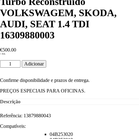
Turbo Reconstruído
VOLKSWAGEM, SKODA,
AUDI, SEAT 1.4 TDI
16309880003
€
500.00
+ IVA
Quantidade
Adicionar
de
Turbo
Reconstruído
Confirme disponibilidade e prazos de entrega.
VOLKSWAGEM,
SKODA,
PREÇOS ESPECIAIS PARA OFICINAS.
AUDI,
SEAT
Descrição
1.4
TDI
Referência: 13879880043
16309880003
Compatíveis:
04B253020