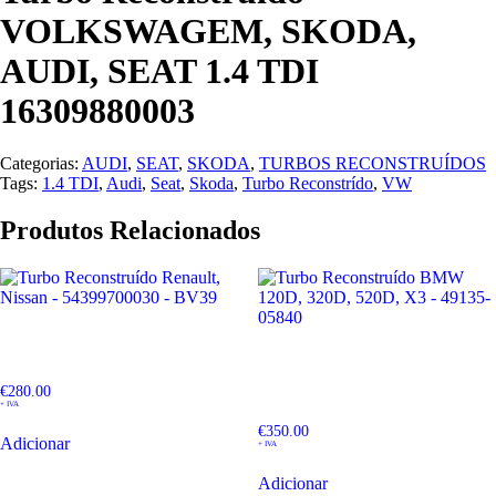
VOLKSWAGEM, SKODA,
AUDI, SEAT 1.4 TDI
16309880003
Categorias:
AUDI
,
SEAT
,
SKODA
,
TURBOS RECONSTRUÍDOS
Tags:
1.4 TDI
,
Audi
,
Seat
,
Skoda
,
Turbo Reconstrído
,
VW
Produtos Relacionados
Turbo Reconstruído Renault,
Nissan – 54399700030 – BV39
Turbo Reconstruído BMW
120D, 320D, 520D, X3 – 49135-
€
280.00
05840
+ IVA
€
350.00
Adicionar
+ IVA
Adicionar