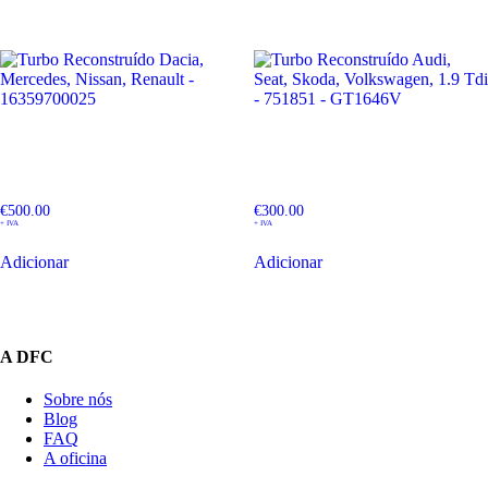
Turbo Reconstruído Dacia,
Turbo Reconstruído Audi,
Mercedes, Nissan, Renault –
Seat, Skoda, Volkswagen, 1.9
16359700025
Tdi – 751851 – GT1646V
€
500.00
€
300.00
+ IVA
+ IVA
Adicionar
Adicionar
A DFC
Sobre nós
Blog
FAQ
A oficina