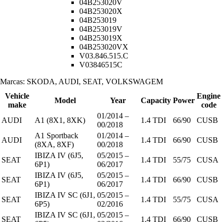
04B253020V
04B253020X
04B253019
04B253019V
04B253019X
04B253020VX
V03.846.515.C
V03846515C
Marcas: SKODA, AUDI, SEAT, VOLKSWAGEM
Vehicle
Engine
Model
Year
Capacity
Power
make
code
01/2014 –
AUDI
A1 (8X1, 8XK)
1.4 TDI
66/90
CUSB
00/2018
A1 Sportback
01/2014 –
AUDI
1.4 TDI
66/90
CUSB
(8XA, 8XF)
00/2018
IBIZA IV (6J5,
05/2015 –
SEAT
1.4 TDI
55/75
CUSA
6P1)
06/2017
IBIZA IV (6J5,
05/2015 –
SEAT
1.4 TDI
66/90
CUSB
6P1)
06/2017
IBIZA IV SC (6J1,
05/2015 –
SEAT
1.4 TDI
55/75
CUSA
6P5)
02/2016
IBIZA IV SC (6J1,
05/2015 –
SEAT
1.4 TDI
66/90
CUSB